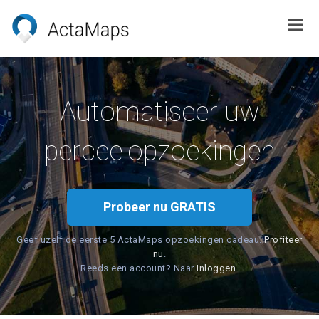
Automatiseer uw
perceelopzoekingen
Probeer nu GRATIS
Geef uzelf de eerste 5 ActaMaps opzoekingen cadeau.
Profiteer
nu
.
Reeds een account? Naar
Inloggen
.