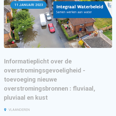
11
JANUARI 2023
Informatieplicht over de
overstromingsgevoeligheid -
toevoeging nieuwe
overstromingsbronnen : fluviaal,
pluviaal en kust
VLAANDEREN