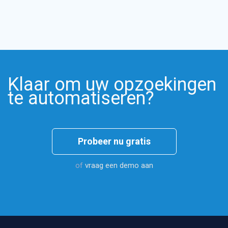
Klaar om uw opzoekingen
te automatiseren?
Probeer nu gratis
of
vraag een demo aan